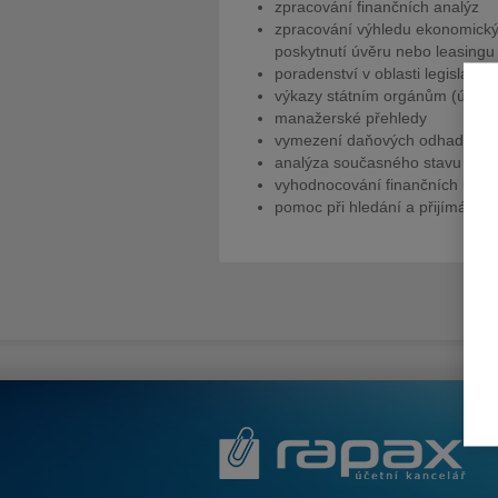
zpracování finančních analýz
zpracování výhledu ekonomickýc
poskytnutí úvěru nebo leasingu
poradenství v oblasti legislativy
výkazy státním orgánům (účetní
manažerské přehledy
vymezení daňových odhadů o h
analýza současného stavu a náv
vyhodnocování finančních ukaz
pomoc při hledání a přijímání a