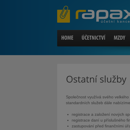
Společnost využívá svého velkého 
standardních služeb dále nabízíme
registrace a založení nových sp
registrace daní u příslušného f
zastupování před finančními úř