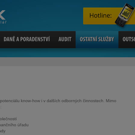
potenciálu know-how i v dalších odborných činnostech. Mimo
:
olečností
inančního úřadu
ady