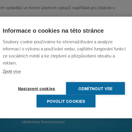
h výsledků ve formě účetních výkazů například pro žádosti o
 a daňové výstupy pro orgány státní správy)
Informace o cookies na této stránce
ledem na co nejmenší daňové zatížení
Soubory cookie používáme ke shromažďování a analýze
rh nové organizace řízení společnosti
informací o výkonu a používání webu, zajištění fungování funkcí
atelů
dministrativních pracovníků
ze sociálních médií a ke zlepšení a přizpůsobení obsahu a
reklam.
Zjistit více
Nastavení cookies
ODMÍTNOUT VŠE
POVOLIT COOKIES
Vedení účetnictví je nepostradatelná složka řízení podniku, ale nen
efektivnímu řízení procesu!