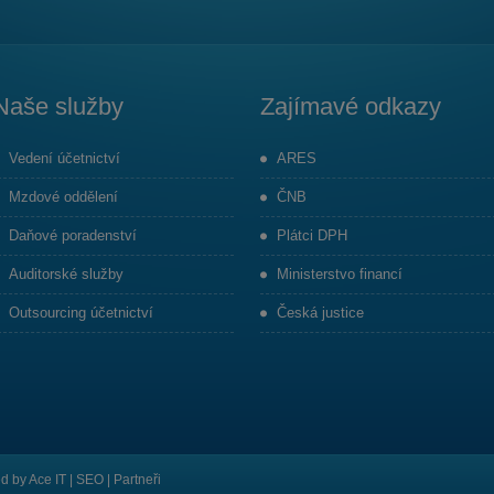
Naše služby
Zajímavé odkazy
Vedení účetnictví
ARES
Mzdové oddělení
ČNB
Daňové poradenství
Plátci DPH
Auditorské služby
Ministerstvo financí
Outsourcing účetnictví
Česká justice
ed by
Ace IT
|
SEO
|
Partneři