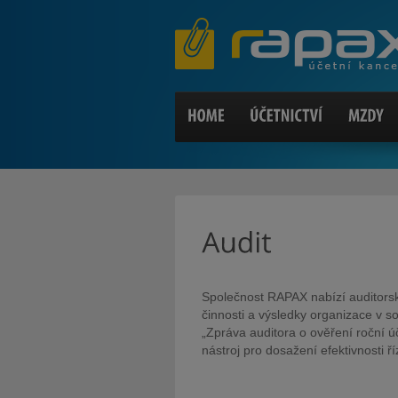
Společnost RAPAX nabízí auditors
činnosti a výsledky organizace v 
„Zpráva auditora o ověření roční ú
nástroj pro dosažení efektivnosti ř