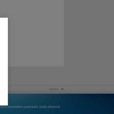
nahoru
í Vaším předmětem podnikání. Dejte přednost