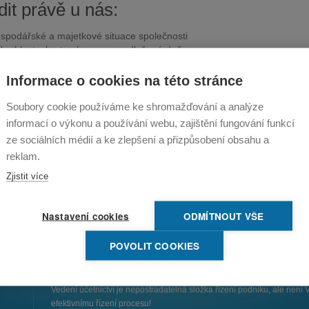
dit právě u nás:
ospodářské a majetkové situace společnosti
h oblastech - tvorba rezerv, odložená daň
tiky DPH
a o daních z příjmů
Informace o cookies na této stránce
zy
 závěrky podle platné legislativy
Soubory cookie používáme ke shromažďování a analýze
konalení vašeho účetnictví
informací o výkonu a používání webu, zajištění fungování funkcí
azu cash-flow
ze sociálních médií a ke zlepšení a přizpůsobení obsahu a
rky
reklam.
Zjistit více
Nastavení cookies
ODMÍTNOUT VŠE
POVOLIT COOKIES
Vedení účetnictví je nepostradatelná složka řízení podniku, ale nen
efektivnímu řízení procesu!