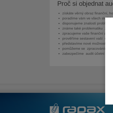
Proč si objednat au
získáte věrný obraz finanční, h
poradíme vám ve všech složitýc
disponujeme znalostí problema
známe také problematiku zákon
zpracujeme vaše finanční analý
prověříme sestavení vaší účetní
představíme nové možnosti zdo
pomůžeme se zpracováním výk
zabezpečíme audit účetní závě