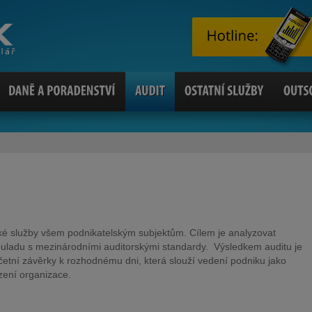
ké služby všem podnikatelským subjektům. Cílem je analyzovat
souladu s mezinárodními auditorskými standardy. Výsledkem auditu je
četní závěrky k rozhodnému dni, která slouží vedení podniku jako
ízení organizace.