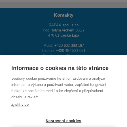
Kontakty
RAPAX spol. s r.o
Pod Holým vrchem 308/7
470 01 Česká Lípa
Mobil: +420 602 388 167
Telefon: +420 487 521 061
Email:
zakova@rapax.eu
Informace o cookies na této stránce
Napište nám
Soubory cookie používáme ke shromažďování a analýze
informací o výkonu a používání webu, zajištění fungování
funkcí ze sociálních médií a ke zlepšení a přizpůsobení
obsahu a reklam.
Zjistit více
Nastavení cookies