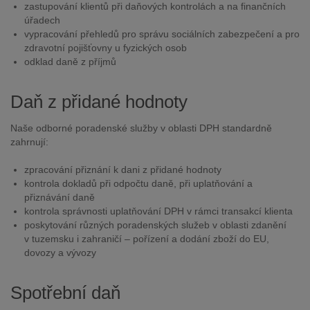
zastupování klientů při daňových kontrolách a na finančních
úřadech
vypracování přehledů pro správu sociálních zabezpečení a pro
zdravotní pojišťovny u fyzických osob
odklad daně z příjmů
Daň z přidané hodnoty
Naše odborné poradenské služby v oblasti DPH standardně
zahrnují:
zpracování přiznání k dani z přidané hodnoty
kontrola dokladů při odpočtu daně, při uplatňování a
přiznávání daně
kontrola správnosti uplatňování DPH v rámci transakcí klienta
poskytování různých poradenských služeb v oblasti zdanění
v tuzemsku i zahraničí – pořízení a dodání zboží do EU,
dovozy a vývozy
Spotřební daň