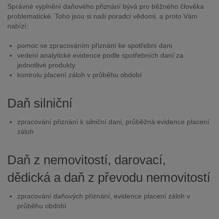
Správné vyplnění daňového přiznání bývá pro běžného člověka
problematické. Toho jsou si naši poradci vědomi, a proto Vám
nabízí:
pomoc se zpracováním přiznání ke spotřební dani
vedení analytické evidence podle spotřebních daní za
jednotlivé produkty
kontrolu placení záloh v průběhu období
Daň silniční
zpracování přiznání k silniční dani, průběžná evidence placení
záloh
Daň z nemovitostí, darovací,
dědická a daň z převodu nemovitostí
zpracování daňových přiznání, evidence placení záloh v
průběhu období