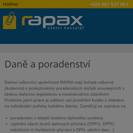
+420
487
521
061
Daňoví odborníci společnosti RAPAX mají bohaté odborné
zkušenosti s poskytováním poradenských služeb souvisejících s
českou daňovou legislativou a mezinárodním zdaněním.
Posláním jejich práce je udělení rad prvotřídní kvality s ohledem
na individuální potřeby každého klienta. Zaměřují se zejména na:
poradenství v oblasti českého daňového systému
vyplnění všech druhů daňových přiznání (DPFO, DPPO,
měsíčních či čtvrtletních přiznání k DPH, silniční dani...)